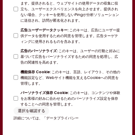
ます。提供されると、ウェブサイトの使用データの収集に役
立ち、ユーザーエクスペリエンスを向上させます。提供され
ない場合、クッキーを使用しないPingが分析ソリューション
に送信され、訪問が匿名化されます。
広告ユーザーデータクッキー
:
このキーは、広告にユーザー提
供データを使用するための同意を管理します。広告ターゲテ
ィングに使用されるものを含みます。
広告のパーソナライズ
:
このキーは、ユーザーの行動と好みに
基づいて広告をパーソナライズするための同意を処理し、広
告の関連性を高めます。
機能保存 Cookie
:
このキーは、言語、レイアウト、その他の
機能設定など、Webサイト機能を支えるCookieへの同意を
管理します。
パーソナライズ保存 Cookie
:
このキーは、コンテンツや体験
をお客様の好みに合わせるためのパーソナライズ設定を保存
することへの同意を管理します。
選択を確認する
詳細については、「
データプライバシー